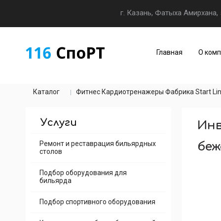
г. Казань, Фатыха Амирхана, 
Главная
О ком
Каталог
Фитнес Кардиотренажеры Фабрика Start Li
Услуги
Инв
Ремонт и реставрация бильярдных
беж
столов
Подбор оборудования для
бильярда
Подбор спортивного оборудования