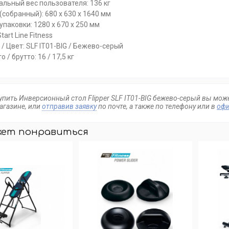
льный вес пользователя:
136 кг
(собранный):
680 х 630 х 1640 мм
упаковки:
1280 х 670 х 250 мм
Start Line Fitness
 / Цвет:
SLF IT01-BIG / Бежево-серый
о / брутто:
16 / 17,5 кг
упить Инверсионный стол Flipper SLF IT01-BIG бежево-серый вы мож
агазине, или
отправив заявку
по почте, а также по телефону
или в
офи
жет понравиться