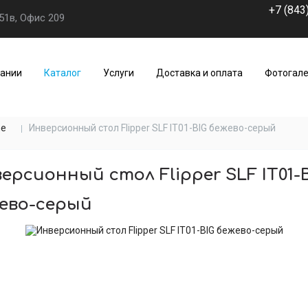
+7 (843
51в, Офис 209
пании
Каталог
Услуги
Доставка и оплата
Фотогал
ne
Инверсионный стол Flipper SLF IT01-BIG бежево-серый
ерсионный стол Flipper SLF IT01-
ево-серый