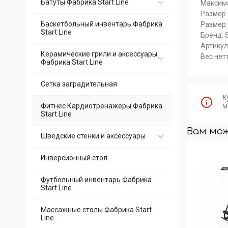
Батуты Фабрика Start Line
Максима
Размер 
Баскетбольный инвентарь Фабрика
Размер 
Start Line
Бренд:
Артикул
Керамические грили и аксессуары
Вес нетт
Фабрика Start Line
Сетка заградительная
К
Фитнес Кардиотренажеры Фабрика
м
Start Line
Вам мо
Шведские стенки и аксессуары
Инверсионный стол
Футбольный инвентарь Фабрика
Start Line
Массажные столы Фабрика Start
Line