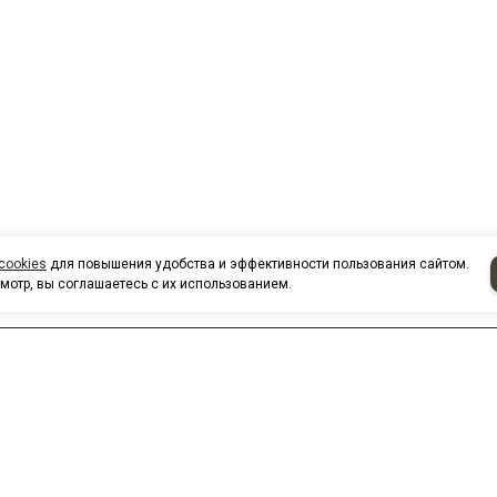
cookies
для повышения удобства и эффективности пользования сайтом.
мотр, вы соглашаетесь с их использованием.
КАТАЛОГ
Бильярдные столы и аксессуары Фабрики Старт
Теннисные столы и аксессуары Фабрики Старт Лайн