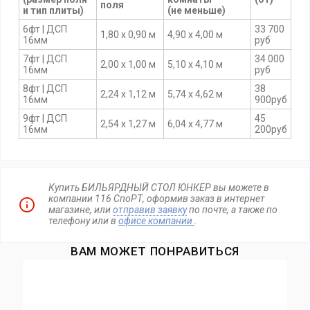
поля
и тип плиты)
(не меньше)
6фт | ДСП
33 700
1,80 х 0,90 м
4,90 х 4,00 м
16мм
руб
7фт | ДСП
34 000
2,00 х 1,00 м
5,10 х 4,10 м
16мм
руб
8фт | ДСП
38
2,24 х 1,12 м
5,74 х 4,62 м
16мм
900руб
9фт | ДСП
45
2,54 х 1,27 м
6,04 х 4,77 м
16мм
200руб
Купить БИЛЬЯРДНЫЙ СТОЛ ЮНКЕР вы можете в
компании 116 СпоРТ, оформив заказ в интернет
магазине, или
отправив заявку
по почте, а также по
телефону
или в
офисе компании
.
ВАМ МОЖЕТ ПОНРАВИТЬСЯ